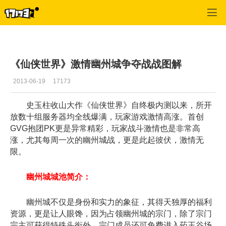
仙侠世界
>
每日推荐
>
正文
《仙侠世界》激情幽州城争夺战战图解
2013-06-19
17173
史玉柱收山大作《仙侠世界》自终极内测以来，所开
放数十组服务器均全线爆满，玩家游戏激情高涨。首创
GVG抱团PK更是异常精彩，玩家战斗激情也是非常高
涨，尤其每周一次的幽州城战，更是此起彼伏，激情无
限。
幽州城城池简介：
幽州城不仅是身份和实力的象征，其得天独厚的福利
资源，更是让人眼馋，因为占领幽州城的宗门，除了宗门
宗主可获得特殊头衔外，宗门成员还可免费进入药王谷场