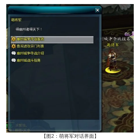
【图2：萌将军对话界面】