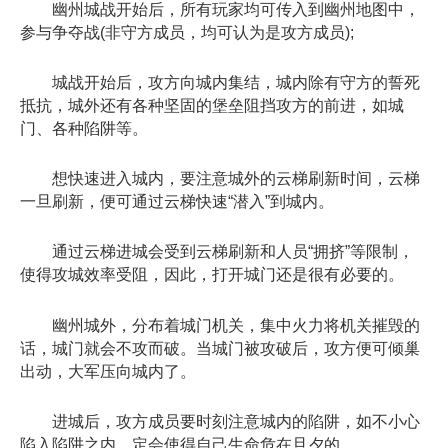
幽州城战开始后，所有玩家均可传入到幽州地图中，
参与争夺战(非守方成员，均可认为是攻方成员);
城战开始后，攻方向城内集结，城内除有守方的誓死
抵抗，城外还有各种坚固的堡垒阻挡攻方的前进，如城
门、各种陷阱等。
想快速进入城内，要注意城外的云梯刷新时间，云梯
一旦刷新，便可通过云梯快速“潜入”到城内。
通过云梯进城会受到云梯刷新和人员“拥挤”等限制，
使得攻城效率受阻，因此，打开城门还是很有必要的。
幽州城外，分布着城门机关，集中火力将机关摧毁的
话，城门就会不攻而破。当城门被攻破后，攻方便可倾巢
出动，大军压向城内了。
进城后，攻方成员要时刻注意城内的陷阱，如不小心
陷入陷阱之内，定会使得自己生命危在旦夕的。